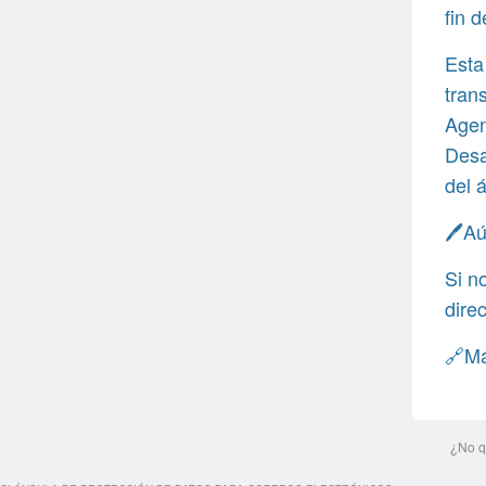
fin 
Esta
tran
Agen
Desa
del 
🖊️A
Si n
dire
🔗Má
¿No q