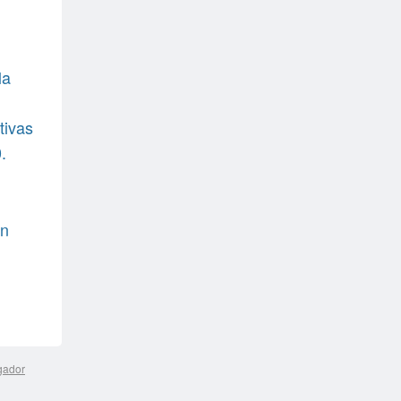
la
tivas
.
en
gador